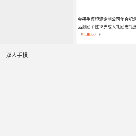
金朔手模印泥定制公司年会纪
品激励个性18岁成人礼励志礼
孩子朋友同学兄弟礼品圣诞新
¥
138.00
¥
礼物
双人手模