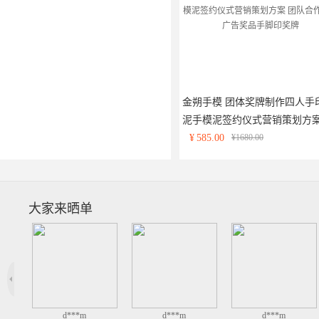
金朔手模 团体奖牌制作四人手
泥手模泥签约仪式营销策划方
团队合作创意广告奖品手脚印
¥
585.00
¥1680.00
牌
大家来晒单
d***m
d***m
d***m