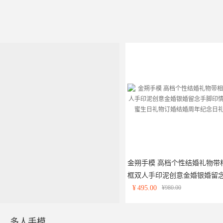
金朔手模 高档个性结婚礼物带
框双人手印泥创意金婚银婚留
手脚印情侣闺蜜生日礼物订婚
¥
495.00
¥980.00
婚周年纪念日礼品
多人手模