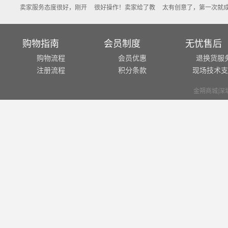
服务态度很好，刚开
很好操作！卖家给了教
太有创意了，第一次就成
出差技师
弄不好，拿回来了，
程，还不错，第一次做就
功了，做起来挺简单的，
漂亮，卖
懂的客服很耐心的讲
成功了！满意
印泥完全没有异味，好评
很漂亮，非常喜欢，
购物指南
会员制度
无忧售后
好评
购物流程
会员优惠
退换货服
注册流程
积分条款
现场技术支
金朔商城|深圳市