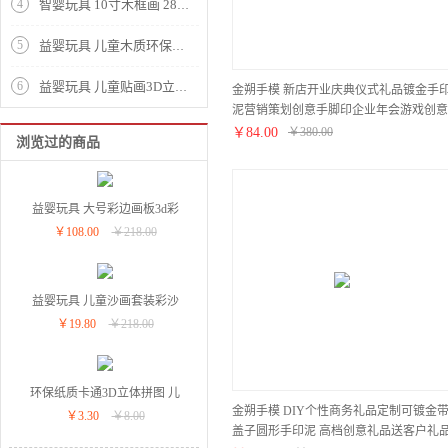
4
智婴玩具 10寸木框画 28.5*24cm高档木质画板、儿童手工画益智彩绘画 适用金粉、彩泥、丙烯颜料
5
益婴玩具 儿童木质环保手工画板 彩泥粘土珍珠泥金粉胶橡皮泥丙烯 涂鸦绘画手工制作diy玩具
6
益婴玩具 儿童贴画3D立体皇冠头饰 EVA材料diy手工创意制作粘贴画 早教益智手工玩具
金朔手模 新店开业庆典仪式礼品镀金手
泥营销策划创意手脚印企业年会游戏创意
节目策划礼品手足印签到台
￥
84.00
￥
380.00
浏览过的商品
益婴玩具 大号彩边画板3d彩
￥
108.00
￥
218.00
泥粘土水彩画颜料套装 宝宝
diy手工制作绘画工具画笔 创
意玩具 5图 12寸彩框
益婴玩具 儿童沙画套装彩沙
￥
19.80
￥
218.00
砂画烤胶画粘贴画涂鸦绘画
工具套装儿童手工制作diy早
教益智玩具 高级混合装
环保纸质卡通3D立体拼图 儿
金朔手模 DIY个性商务礼品定制可镀金
￥
3.30
￥
8.00
童益智diy模型积木玩具50多
盖子圆形手印泥 高档创意礼品送客户礼
款图随机发