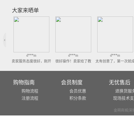
大家来晒单
d***m
d***m
d***m
客服，
卖家服务态度很好，刚开
很好操作！卖家给了教
太有创意了，第一次就
过程，
始怕弄不好，拿回来了，
程，还不错，第一次做就
功了，做起来挺简单的
答，手
不懂的客服很耐心的讲
成功了！满意
印泥完全没有异味，好
谢谢
解，很漂亮，非常喜欢，
购物指南
会员制度
无忧售后
好评
购物流程
会员优惠
退换货服
注册流程
积分条款
现场技术支
金朔商城|深圳市