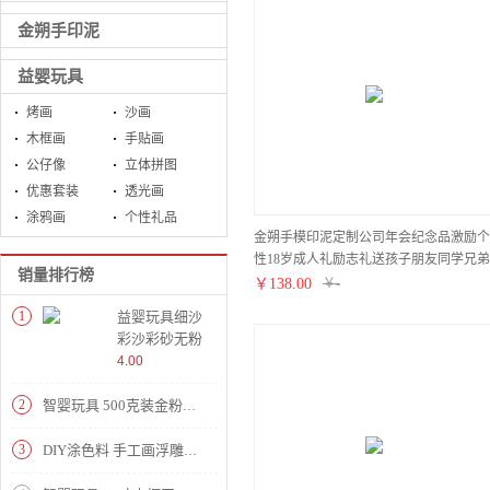
金朔手印泥
益婴玩具
烤画
沙画
木框画
手贴画
公仔像
立体拼图
优惠套装
透光画
涂鸦画
个性礼品
金朔手模印泥定制公司年会纪念品激励个
性18岁成人礼励志礼送孩子朋友同学兄弟
销量排行榜
礼品圣诞新年礼物
￥
138.00
￥
-
1
益婴玩具细沙
彩沙彩砂无粉
尘不掉色金丝
4.00
沙画婚礼手绘
沙画定制制作
2
智婴玩具 500克装金粉胶幻彩颜料手工diy透光金粉套装儿童手绘
3
DIY涂色料 手工画浮雕画颜料 彩泥画花泥画凸浮画颜料 彩泥颜料