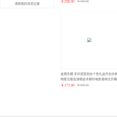
送领导什么礼物好
￥
298.00
￥
580.00
清除我的浏览记录
金朔手模 手印泥签到台个性礼品开业庆
明星见面会演唱会手脚印电影首映式开幕
式活动策划创意礼物定制奖牌
￥
173.00
￥
680.00