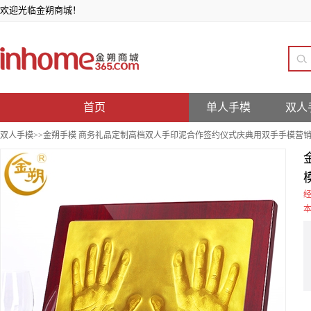
欢迎光临金朔商城！
首页
单人手模
双人
双人手模
>>金朔手模 商务礼品定制高档双人手印泥合作签约仪式庆典用双手手模营