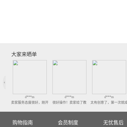
大家来晒单
*m
d***m
d***m
d***m
很好，刚开
很好操作！卖家给了教
太有创意了，第一次就成
出差技师很专业，
拿回来了，
程，还不错，第一次做就
功了，做起来挺简单的，
漂亮，卖家服务态
很耐心的讲
成功了！满意
印泥完全没有异味，好评
好！
非常喜欢，
购物指南
会员制度
无忧售后
评