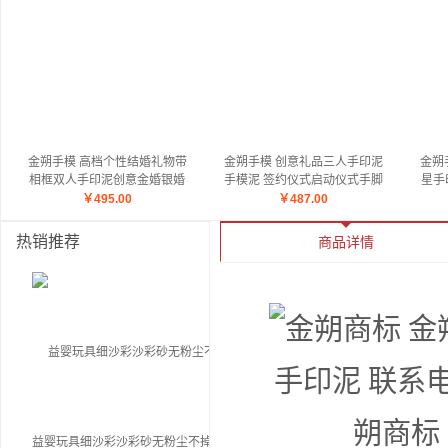
金朔手模 高档个性结婚礼物带
金朔手模 创意礼品三人手印泥
金朔
相框双人手印泥创意金婚银婚
手模泥 签约仪式启动仪式手脚
星手
留念手脚印情侣闺蜜生日礼物
印团队建设奖品团队游戏创意
球篮
￥
495.00
￥
487.00
订婚结婚周年纪念日礼品
设礼物牌纪念品
热销推荐
商品详情
益婴玩具细沙彩沙彩砂无粉尘不掉色金